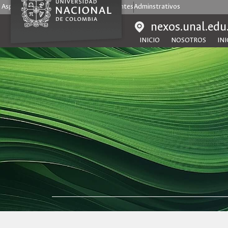
Aspirantes
Estudiantes
Egresados
Docentes
Adminstrativos
nexos.unal.edu
INICIO
NOSOTROS
INI
Mapa de sitio