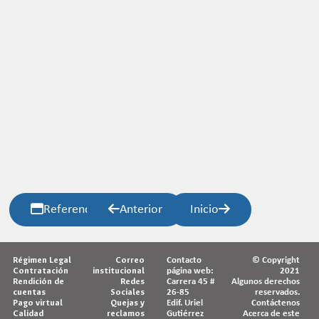
Referencias
Anterior
Inicio
Régimen Legal
Correo
Contacto
© Copyright
Contratación
institucional
página web:
2021
Rendición de
Redes
Carrera 45 #
Algunos derechos
cuentas
Sociales
26-85
reservados.
Pago virtual
Quejas y
Edif. Uriel
Contáctenos
Calidad
reclamos
Gutiérrez
Acerca de este