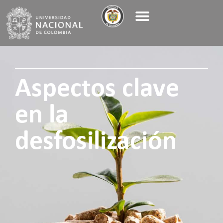
Aspectos clave
en la
desfosilización​