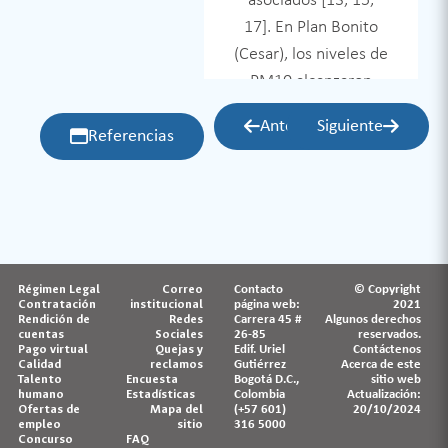
por la topografía que
asociados [13, 15,
dificulta la dispersión
17]. En Plan Bonito
de contaminantes
(Cesar), los niveles de
[10].
PM10 alcanzaron
74,05 μg/m³,
Anterior
Siguiente
superando el límite
Referencias
normativo de 50
μg/m³, lo que
evidencia la gravedad
de la contaminación
del aire en zonas
Régimen Legal
Correo
Contacto
© Copyright
mineras [15]
Contratación
institucional
página web:
2021
Rendición de
Redes
Carrera 45 #
Algunos derechos
cuentas
Sociales
26-85
reservados.
Pago virtual
Quejas y
Edif. Uriel
Contáctenos
Calidad
reclamos
Gutiérrez
Acerca de este
Talento
Encuesta
Bogotá D.C.,
sitio web
humano
Estadísticas
Colombia
Actualización:
Ofertas de
Mapa del
(+57 601)
20/10/2024
empleo
sitio
316 5000
Concurso
FAQ