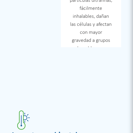
siempre respeta las
partículas ultrafinas,
Desigualdad
estructuras
fácilmente
económica
culturales y
inhalables, dañan
y social
organizativas [18–
las células y afectan
20]. La ausencia de
con mayor
materiales en
gravedad a grupos
lenguas indígenas y
vulnerables como
de información
los niños [9–13].
técnica adecuada
Asimismo, el
limita la
contacto con aguas
participación
contaminadas por
informada [18],
metales pesados
mientras que la
incrementa el
falta de respeto por
riesgo de
las estructuras
enfermedades
sociales
asociadas al
tradicionales
consumo de agua