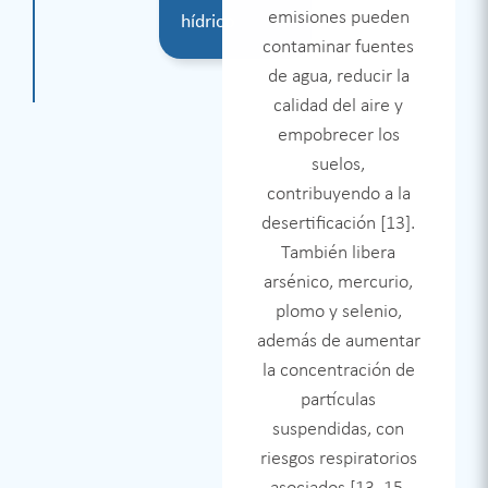
intensificando el
emisiones pueden
hídrico​
cambio climático [10,
contaminar fuentes
12]. El polvo de
de agua, reducir la
carbón y el ruido de
calidad del aire y
maquinaria
empobrecer los
Pérdida de
deterioran la calidad
suelos,
ecosistemas
de vida y alteran la
contribuyendo a la
y
fauna local en La
desertificación [13].
biodiversidad
Guajira [16]. En
También libera
Samacá, la
arsénico, mercurio,
contaminación por
plomo y selenio,
material particulado
además de aumentar
de hornos de
la concentración de
coquización ha
partículas
alcanzado niveles
suspendidas, con
peligrosos, agravados
riesgos respiratorios