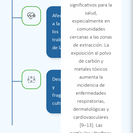
social en
significativos para la
comunidades
salud,
Afectaciones
indígenas debido a
especialmente en
a la salud de
deficiencias en la
comunidades
los
consulta previa.
cercanas a las zonas
trabajadores
Aunque este
de extracción. La
de las minas
mecanismo busca
exposición al polvo
garantizar el
de carbón y
consentimiento
metales tóxicos
libre, previo e
aumenta la
Desplazamiento
informado, en la
incidencia de
y
práctica se ha
enfermedades
fragmentación
convertido en un
respiratorias,
cultural
espacio de
dermatológicas y
negociación
cardiovasculares
económica que no
[9–13]. Las