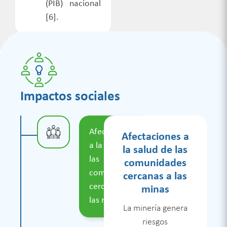
(PIB) nacional
[6].
Impactos sociales
Afectaciones
Ruptura del
Afectaciones a
a la salud de
tejido social y
la salud de las
las
la emergencia
comunidades
comunidades
de
cercanas a las
cercanas a
conflictividades
minas
las minas
La minería puede
La minería genera
afectar la cohesión
riesgos